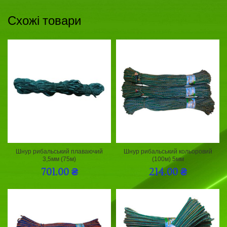
Схожі товари
Шнур рибальський плаваючий
Шнур рибальський кольоровий
3,5мм (75м)
(100м) 5мм
701.00
₴
214.00
₴